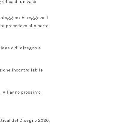
grafica di un vaso
ntaggio: chi reggeva il
 si procedeva alla parte
llage o di disegno a
zione incontrollabile
. All’anno prossimo!
stival del Disegno 2020,