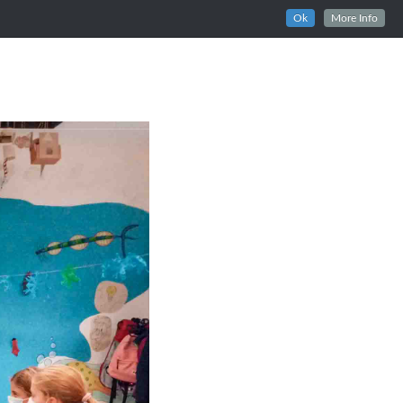
Ok
More Info