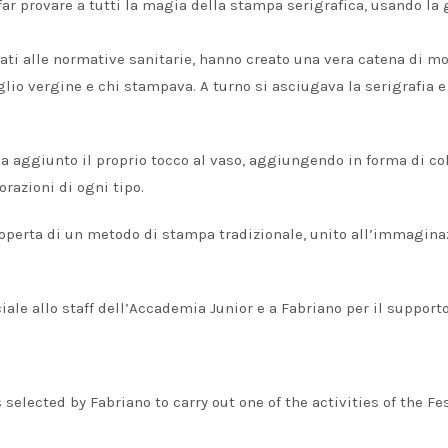
 far provare a tutti la magia della stampa serigrafica, usando la 
ati alle normative sanitarie, hanno creato una vera catena di mo
oglio vergine e chi stampava. A turno si asciugava la serigrafia e
ha aggiunto il proprio tocco al vaso, aggiungendo in forma di co
orazioni di ogni tipo.
 scoperta di un metodo di stampa tradizionale, unito all’immagina
ale allo staff dell’Accademia Junior e a Fabriano per il supporto
lected by Fabriano to carry out one of the activities of the Fe