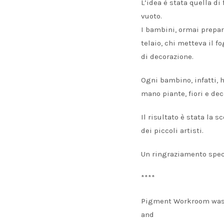
L’idea è stata quella di
vuoto.
I bambini, ormai prepar
telaio, chi metteva il f
di decorazione.
Ogni bambino, infatti, 
mano piante, fiori e dec
Il risultato è stata la
dei piccoli artisti.
Un ringraziamento speci
****
Pigment Workroom was se
and