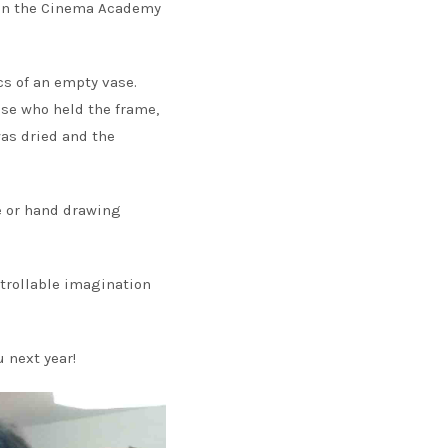
ithin the Cinema Academy
cs of an empty vase.
ose who held the frame,
was dried and the
ge or hand drawing
ntrollable imagination
u next year!