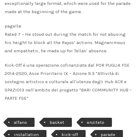
exceptionally large format, which were used for the parade
made at the beginning of the game.
pagella:
Rated 7 – He stood out during the match for not abusing
his height to block all the Rayos’ actions. Magnanimous
and empathetic, he made up for Tellas’ absence.
Kick-Off è una operazione cofinanziata dal POR PUGLIA FSE
2014-2020, Asse Prioritario IX – Azione 9.3 “Attività di
sostegno artistico e culturale all’utenza degli Hub ACR e
SPAZIO13 nell’ambito del progetto “BARI COMMUNITY HUB –
PARTE FSE”
alfano
basket
enziteto
installation
kick-off
parade