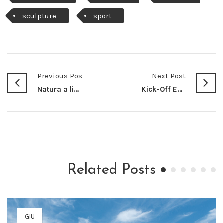
sculpture
sport
Previous Post
Next Post
Natura a livelli – Elogio al Pulo – ciredz
Kick-Off Enziteto – Geometric Bang
Related Posts
GIU