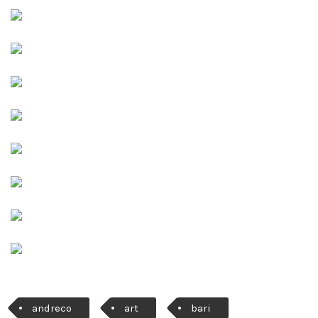
andreco
art
bari