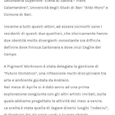
Secondaria Superiore “Elena di Savoia – Piero
Calamandrei”, Università degli Studi di Bari “Aldo Moro” e
Comune di Bari.
Insieme a tutti questi attori, ad essere coinvolti sono i
residenti di questi due quartieri, che storicamente hanno
due identità molto divergenti nonostante sia difficile
definire dove finisca Carbonara e dove inizi Ceglie del
Campo.
A Pigment Workroom è stata delegata la gestione di
“Futuro Osmotico”, una riflessione multi-disciplinare tra
arte e ambiente guidata da Andreco.
Nel mese di Aprile si è dato avvio ad una prima
esplorazione congiunta con gli altri artisti invitati, sulla
quale abbiamo progettato le attività dei mesi a venire.
La scelta è stata quella di legare diversi luoghi “indecisi”,
di frontiera, fra gli spazi verdi e le zone abitate