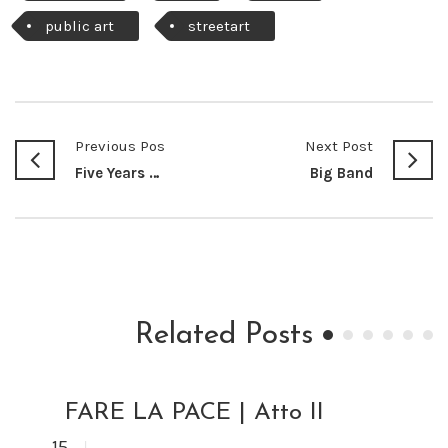
public art
streetart
Previous Post
Next Post
Five Years Ago
Big Band
Related Posts
FARE LA PACE | Atto II
GIU
15